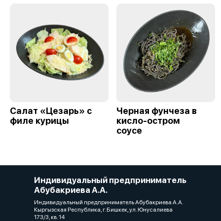
Салат «Цезарь» с
Черная фунчеза в
филе курицы
кисло-остром
соусе
Индивидуальный предприниматель
Абубакриева А.А.
Индивидуальный предприниматель Абубакриева А.А.
Кыргызская Республика, г. Бишкек, ул. Юнусалиева
173/3, кв. 14