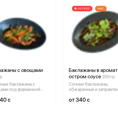
ОСТРОЕ
ХИТ
лажаны с овощами
Баклажаны в аромат
остром соусе
р.
200 гр.
ные баклажаны с
Сочные баклажаны,
ами под фирменной
обжаренные и заправле
йской заправко
пряно-острым соу
40 c
от 340 c