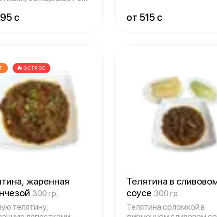
атным свеж
95 c
от 515 c
Т
ОСТРОЕ
ятина, жаренная
Телятина в сливово
унчезой
соусе
300 гр.
300 гр.
ую телятину,
Телятина соломкой в
занную лепестками,
фирменном сливовом со