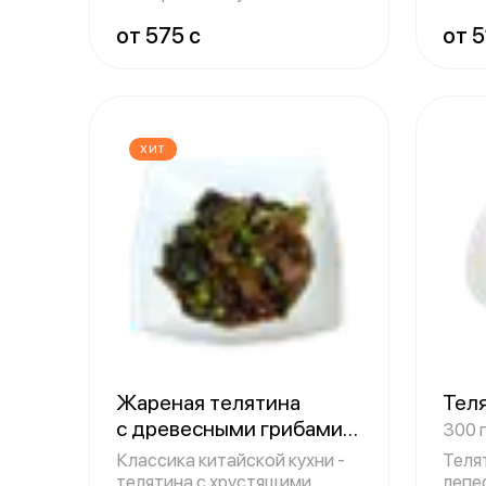
заворачивают в т
древ
от 575 c
от 5
ХИТ
Жареная телятина
Тел
с древесными грибами
300 г
"Муэр"
300 гр.
Классика китайской кухни -
Теля
телятина с хрустящими
лепе