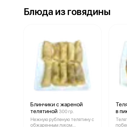
Блюда из говядины
Блинчики с жареной
Тел
телятиной
в п
300 гр.
Нежную рубленую телятину с
Теля
обжаренным луком
побе