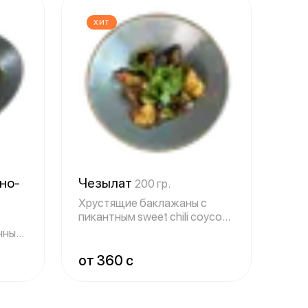
ХИТ
но-
Чезылат
200 гр.
Хрустящие баклажаны с
пикантным sweet chili соусом
- модный
нные
от 360 c