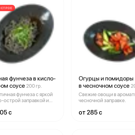
ОСТРОЕ
ая фунчеза в кисло-
Огурцы и помидоры
ром соусе
в чесночном соусе
200 гр.
2
тичная фунчеза с яркой
Свежие овощи в аромат
о-острой заправкой и
чесночной заправке.
нью.
05 c
от 285 c