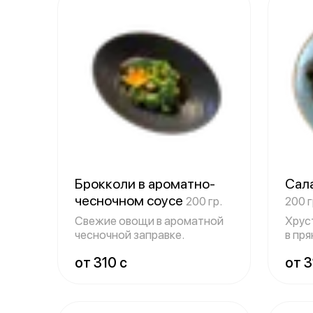
Брокколи в ароматно-
Сала
чесночном соусе
200 гр.
200 г
Свежие овощи в ароматной
Хрус
чесночной заправке.
в пря
от 310 c
от 3