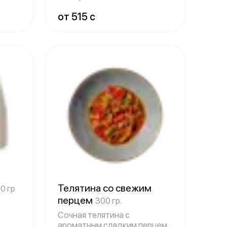
пряностями на силь
от 515 c
Телятина со свежим
0 гр
перцем
300 гр.
Сочная телятина с
т с
ароматным сладким перцем.