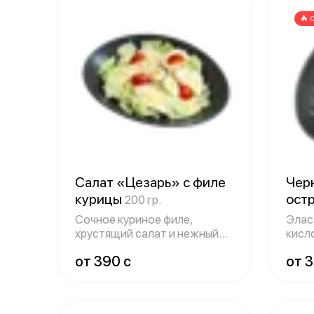
Салат «Цезарь» с филе
Черн
курицы
ост
200 гр.
Сочное куриное филе,
Элас
хрустящий салат и нежный
кисл
соус цезарь.
зеле
от 390 c
от 3