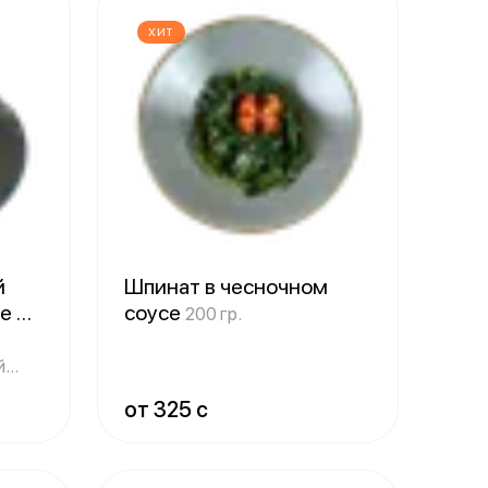
ХИТ
й
Шпинат в чесночном
се
соусе
200 гр.
й
от 325 c