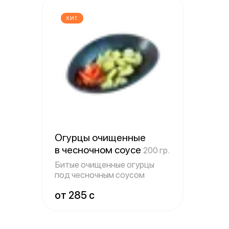
ХИТ
Огурцы очищенные
в чесночном соусе
200 гр.
Битые очищенные огурцы
под чесночным соусом
от 285 c