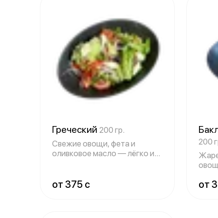
Греческий
Бак
200 гр.
200 г
Свежие овощи, фета и
оливковое масло — лёгко и
Жаре
вкусно.
овощ
кита
от 375 c
от 3