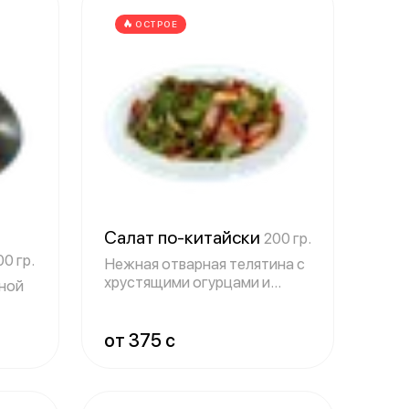
ОСТРОЕ
Салат по-китайски
200 гр.
00 гр.
Нежная отварная телятина с
хрустящими огурцами и
ной
сельдереем
от 375 c