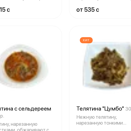
есными гр
обжаривают с острым
15 c
от 535 c
ХИТ
ятина с сельдереем
Телятина "Цумбо"
30
р.
Нежную телятину,
нарезанную тонкими
тину, нарезанную
лепестками, обжариваю
стками, обжаривают с