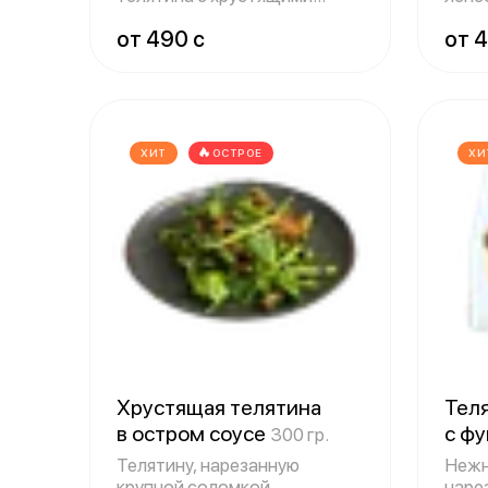
грибами муэ
аром
от 490 c
от 4
ХИТ
ОСТРОЕ
ХИ
Хрустящая телятина
Тел
в остром соусе
с ф
300 гр.
Телятину, нарезанную
Нежн
крупной соломкой,
наре