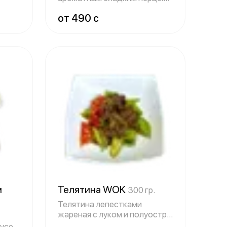
от 490 c
м
Телятина WOK
300 гр.
Телятина лепестками
жареная с луком и полуостры
перцем.
усе с