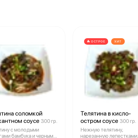
ОСТРОЕ
ХИТ
ятина соломкой
Телятина в кисло-
икантном соусе
остром соусе
300 гр.
300 гр.
тину с молодыми
Нежную телятину,
гами бамбука и черными
нарезанную лепестками