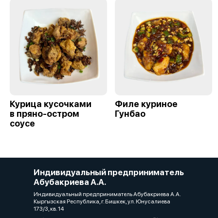
Курица кусочками
Филе куриное
в пряно-остром
Гунбао
соусе
Индивидуальный предприниматель
Абубакриева А.А.
Индивидуальный предприниматель Абубакриева А.А.
Кыргызская Республика, г. Бишкек, ул. Юнусалиева
173/3, кв. 14