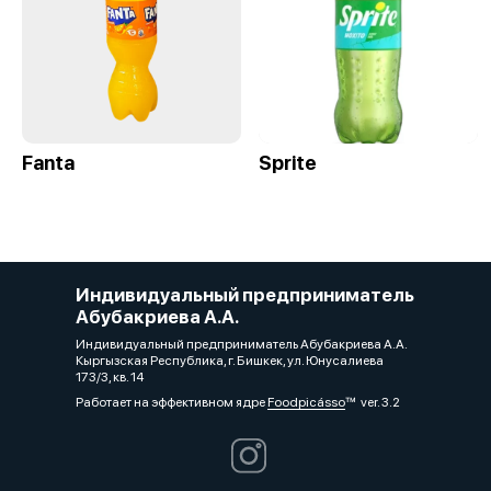
Fanta
Sprite
Индивидуальный предприниматель
Абубакриева А.А.
Индивидуальный предприниматель Абубакриева А.А.
Кыргызская Республика, г. Бишкек, ул. Юнусалиева
173/3, кв. 14
Работает на эффективном ядре
Foodpicásso
ver. 3.2