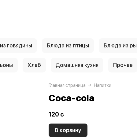
из говядины
Блюда из птицы
Блюда из ры
льоны
Хлеб
Домашняя кухня
Прочее
Главная страница
Напитки
Coca-cola
120 c
В корзину