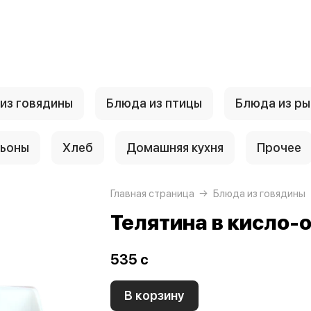
из говядины
Блюда из птицы
Блюда из ры
льоны
Хлеб
Домашняя кухня
Прочее
Главная страница
Блюда из говядины
Телятина в кисло-
535 c
В корзину