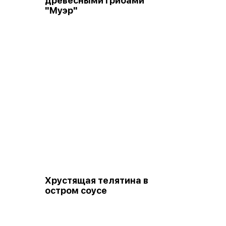
древесными грибами
"Муэр"
Хрустящая телятина в
остром соусе