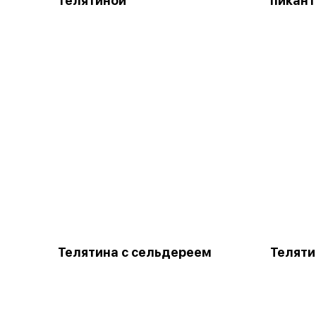
телятиной
пикант
Телятина с сельдереем
Теляти