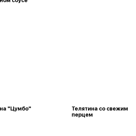
ном соусе
на "Цумбо"
Телятина со свежим
перцем